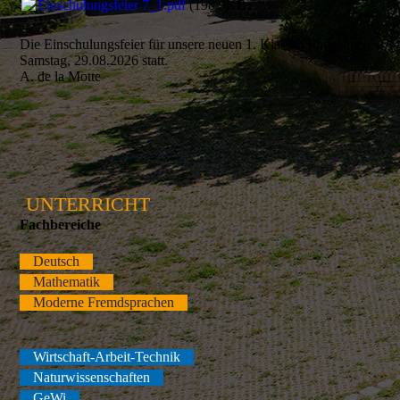
Einschulungsfeier 7_1.pdf
(198.9KB)
Die Einschulungsfeier für unsere neuen 1. Klassen findet am
Samstag, 29.08.2026 statt.
A. de la Motte
UNTERRICHT
Fachbereiche
Deutsch
Mathematik
Moderne Fremdsprachen
Wirtschaft-Arbeit-Technik
Naturwissenschaften
GeWi