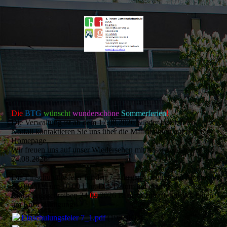
Die
BTG
wünscht
wunderschöne
Sommerferien
!
Die Verwaltung ist ab dem 17.08.2026 wieder besetzt. Im
Notfall kontaktieren Sie uns über die Mailfunktion auf unserer
Homepage.
Wir freuen uns auf unser Wiedersehen mit unseren Schülern am
24.08.2026!
Die Einschulungsfeier für den 7. Jahrgang beginnt am Montag,
24.08.2026 um 10:00 Uhr. Das Datum auf dem
Einladungsschreiben 24.
09
.2026 ist nicht zutreffend! Wir bitten
um Entschuldigung!
Einschulungsfeier 7_1.pdf
(198.9KB)