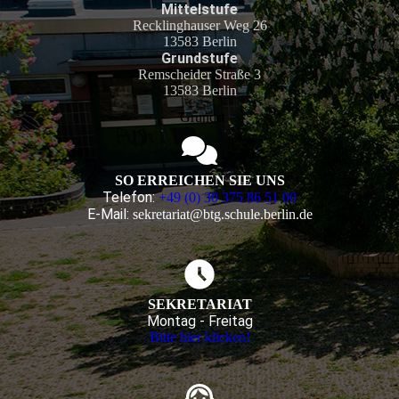
Mittelstufe
Recklinghauser Weg 26
13583 Berlin
Grundstufe
Remscheider Straße 3
13583 Berlin
Grundst
SO ERREICHEN SIE UNS
Telefon:
+49 (0) 30 375 86 51 00
E-Mail:
sekretariat@btg.schule.berlin.de
SEKRETARIAT
Montag - Freitag
Bitte hier klicken!