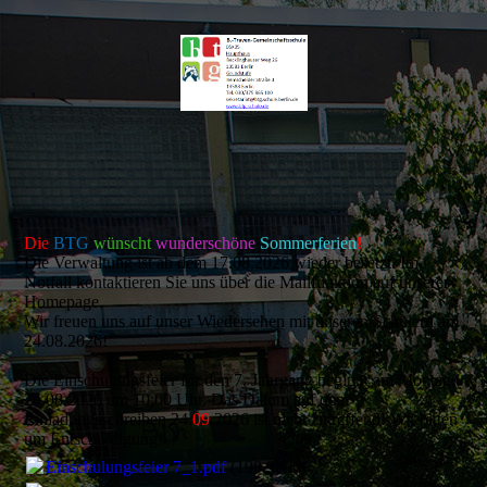
Die
BTG
wünscht
wunderschöne
Sommerferien
!
Die Verwaltung ist ab dem 17.08.2026 wieder besetzt. Im
Notfall kontaktieren Sie uns über die Mailfunktion auf unserer
Homepage.
Wir freuen uns auf unser Wiedersehen mit unseren Schülern am
24.08.2026!
Die Einschulungsfeier für den 7. Jahrgang beginnt am Montag,
24.08.2026 um 10:00 Uhr. Das Datum auf dem
Einladungsschreiben 24.
09
.2026 ist nicht zutreffend! Wir bitten
um Entschuldigung!
Einschulungsfeier 7_1.pdf
(198.9KB)