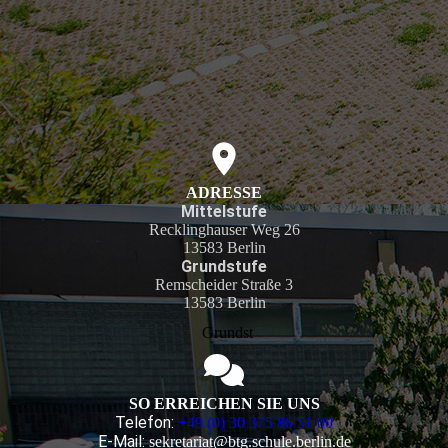
ADRESSE
Mittelstufe
Recklinghauser Weg 26
13583 Berlin
Grundstufe
Remscheider Straße 3
13583 Berlin
Grundst
SO ERREICHEN SIE UNS
Telefon:
+49 (0) 30 375 86 51 00
E-Mail:
sekretariat@btg.schule.berlin.de