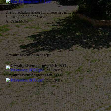
Einschulungsfeier 7_1.pdf
(198.9KB)
Die Einschulungsfeier für unsere neuen 1. Klassen findet am
Samstag, 29.08.2026 statt.
A. de la Motte
Gewaltpräventionskonzept
Gewaltpräventionsgespräch_BTG
Prävention_BTG.pdf
(247.2KB)
Gewaltpräventionsgespräch_BTG
Prävention_BTG.pdf
(247.2KB)